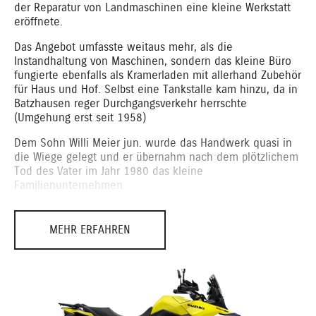
der Reparatur von Landmaschinen eine kleine Werkstatt
eröffnete.
Das Angebot umfasste weitaus mehr, als die
Instandhaltung von Maschinen, sondern das kleine Büro
fungierte ebenfalls als Kramerladen mit allerhand Zubehör
für Haus und Hof. Selbst eine Tankstalle kam hinzu, da in
Batzhausen reger Durchgangsverkehr herrschte
(Umgehung erst seit 1958)
Dem Sohn Willi Meier jun. wurde das Handwerk quasi in
die Wiege gelegt und er übernahm nach dem plötzlichem
Tod des Vater im Jahr 1980 das kleine
Familienunternehmen.
Das Angebot und die Produktpalette wuchsen ständig und
wurden den Kundenbedürfnissen angepaßt.
MEHR ERFAHREN
Opel, Zündapp, Fahrräder - das alles wurde vertrieben
und so kam auch Mitte der 70er Jahre die Marke SUZUKI
(MotoCross-Maschinen) hinzu.
1980 – eine neue Ära beginnt.